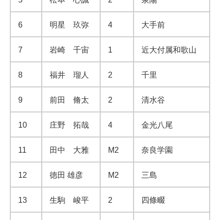
6
明星 玖弥
4
大手前
7
岩崎 千宙
1
近大付属和歌山
8
福井 瑠人
2
千里
9
前田 脩太
2
清水谷
10
庄野 拓哉
4
金光八尾
11
田中 大雅
M2
奈良学園
12
徳田 雄彦
M2
三島
13
生駒 峻平
2
四條畷