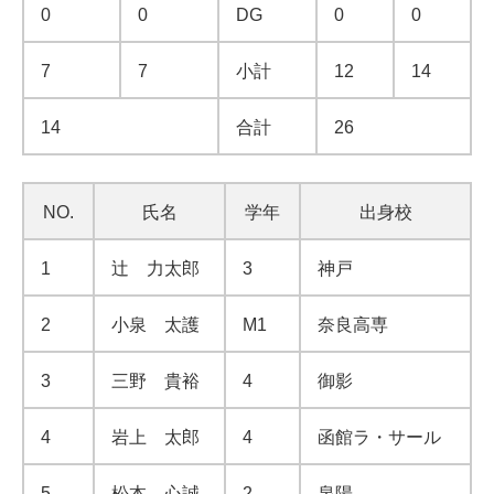
0
0
DG
0
0
7
7
小計
12
14
14
合計
26
NO.
氏名
学年
出身校
1
辻 力太郎
3
神戸
2
小泉 太護
M1
奈良高専
3
三野 貴裕
4
御影
4
岩上 太郎
4
函館ラ・サール
5
松本 心誠
2
泉陽