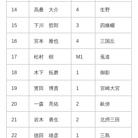
14
高桑 大介
4
生野
15
下川 哲郎
3
四條畷
16
宮本 雅也
4
三国丘
17
松村 樹
M1
菟道
18
木下 拓磨
1
御影
19
寳田 博貴
1
宮崎大宮
20
一森 亮佑
2
畝傍
21
岩木 勇生
2
北摂三田
22
徳田 雄彦
1
三島