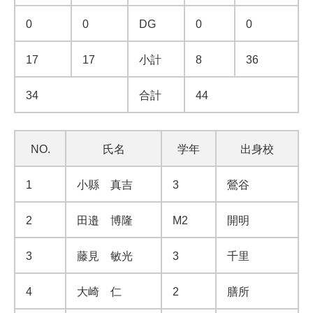
0
0
DG
0
0
17
17
小計
8
36
34
合計
44
NO.
氏名
学年
出身校
1
小縣 真吉
3
鶯谷
2
田邉 博隆
M2
開明
3
藤見 敏光
3
千里
4
大崎 仁
2
膳所