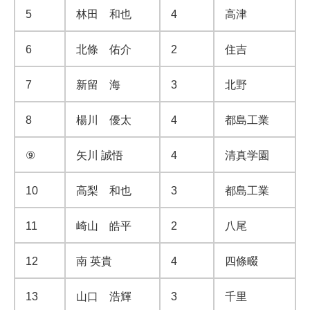
5
林田 和也
4
高津
6
北條 佑介
2
住吉
7
新留 海
3
北野
8
楊川 優太
4
都島工業
⑨
矢川 誠悟
4
清真学園
10
高梨 和也
3
都島工業
11
崎山 皓平
2
八尾
12
南 英貴
4
四條畷
13
山口 浩輝
3
千里