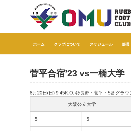
Home
菅平合宿’23 vs一橋大学
ホーム
クラブについて
スケジュール
部員
菅平合宿’23 vs一橋大学
8月20日(日) 9:45K.O. @長野・菅平・5番グラ
大阪公立大学
5
5