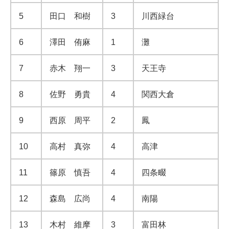
5
田口 和樹
3
川西緑台
6
澤田 侑麻
1
灘
7
赤木 翔一
3
天王寺
8
佐野 勇貴
4
関西大倉
9
西原 周平
2
鳳
10
高村 真弥
4
高津
11
篠原 慎吾
4
四条畷
12
森島 広尚
4
南陽
13
木村 維摩
3
富田林