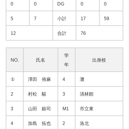
0
0
DG
0
0
5
7
小計
17
59
12
合計
76
学
NO.
氏名
出身校
年
①
澤田 侑麻
4
灘
2
村松 駿
3
清林館
3
山田 銀司
M1
市立東
4
加島 拓也
2
洛北