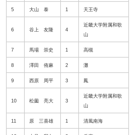
5
大山 泰
1
天王寺
近畿大学附属和歌
6
谷上 友隆
4
山
7
馬場 崇史
1
高槻
8
澤田 侑麻
2
灘
9
西原 周平
3
鳳
近畿大学附属和歌
10
松薗 亮大
3
山
11
原 三喜雄
1
清風南海