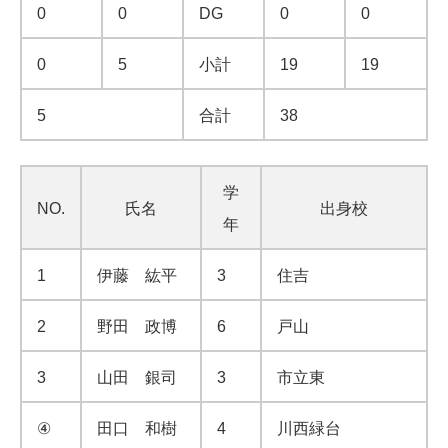
0
0
DG
0
0
0
5
小計
19
19
5
合計
38
学
NO.
氏名
出身校
年
1
伊藤 紘平
3
住吉
2
野田 政博
6
戸山
3
山田 銀司
3
市立東
④
田口 和樹
4
川西緑台