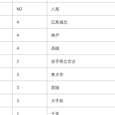
M2
八尾
4
広島城北
4
神戸
4
高槻
2
岩手県立宮古
3
東大寺
3
星陵
3
大手前
1
千里