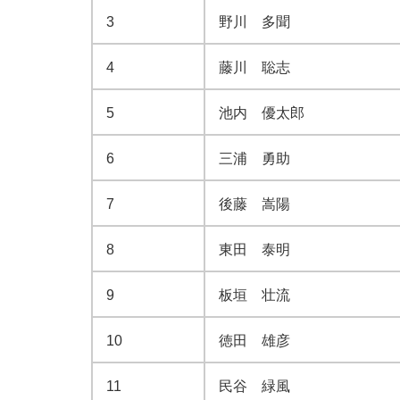
3
野川 多聞
4
藤川 聡志
5
池内 優太郎
6
三浦 勇助
7
後藤 嵩陽
8
東田 泰明
9
板垣 壮流
10
徳田 雄彦
11
民谷 緑風