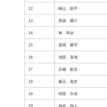
12
崎山 皓平
13
西坂 耀介
14
林 和歩
15
冨岡 鷹平
16
池田 直哉
17
石橋 勘太
18
藤元 嵩史
19
明星 玖弥
20
福井 瑠人