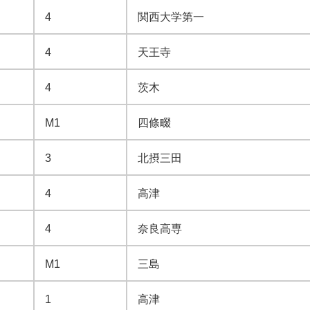
4
関西大学第一
4
天王寺
4
茨木
M1
四條畷
3
北摂三田
4
高津
4
奈良高専
M1
三島
1
高津