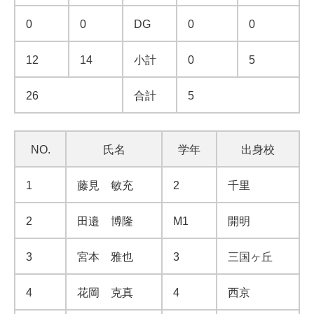
0
0
DG
0
0
12
14
小計
0
5
26
合計
5
NO.
氏名
学年
出身校
1
藤見 敏充
2
千里
2
田邉 博隆
M1
開明
3
宮本 雅也
3
三国ヶ丘
4
花岡 克真
4
西京