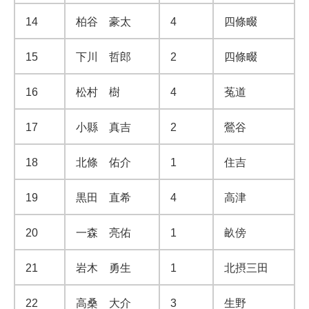
14
柏谷 豪太
4
四條畷
15
下川 哲郎
2
四條畷
16
松村 樹
4
菟道
17
小縣 真吉
2
鶯谷
18
北條 佑介
1
住吉
19
黒田 直希
4
高津
20
一森 亮佑
1
畝傍
21
岩木 勇生
1
北摂三田
22
高桑 大介
3
生野