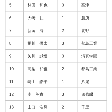
5
林田 和也
3
高津
6
大崎 仁
1
膳所
7
新留 海
2
北野
8
楊川 優太
3
都島工業
9
矢川 誠悟
3
清真学園
10
高梨 和也
2
都島工業
11
崎山 皓平
1
八尾
12
南 英貴
3
四條畷
13
山口 浩輝
2
千里