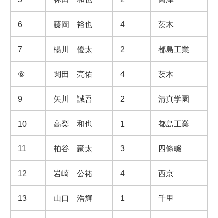
6
藤岡 裕也
4
茨木
7
楊川 優太
2
都島工業
⑧
関田 亮佑
4
茨木
9
矢川 誠吾
2
清真学園
10
高梨 和也
1
都島工業
11
柏谷 豪太
3
四條畷
12
岩崎 公祐
4
西京
13
山口 浩輝
1
千里