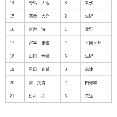
14
野島 大地
3
畝傍
15
高桑 大介
2
生野
16
新留 海
1
北野
17
宮本 雅也
2
三国ヶ丘
18
山田 恭輔
3
生野
19
黒田 直希
3
高津
20
南 英貴
2
四條畷
21
松村 樹
3
莵道