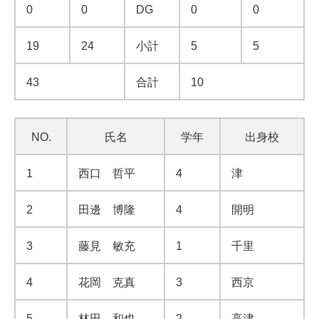
0
0
DG
0
0
19
24
小計
5
5
43
合計
10
NO.
氏名
学年
出身校
1
西口 哲平
4
津
2
田邊 博隆
4
開明
3
藤見 敏充
1
千里
4
花岡 克真
3
西京
5
林田 和也
2
高津