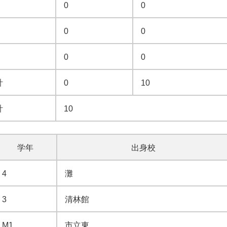
0
0
0
0
0
0
計
0
10
計
10
学年
出身校
4
灘
3
清林館
M1
市立東