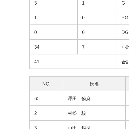
3
1
G
1
0
PG
0
0
DG
34
7
小
41
合
NO.
氏名
①
澤田 侑麻
2
村松 駿
3
山田 銀司