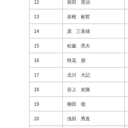
12
前田 晃治
13
岩根 彬哲
14
原 三喜雄
15
松薗 亮大
16
咲花 朋
17
北川 大記
18
谷上 友隆
19
柳田 嶺
20
浅田 秀直