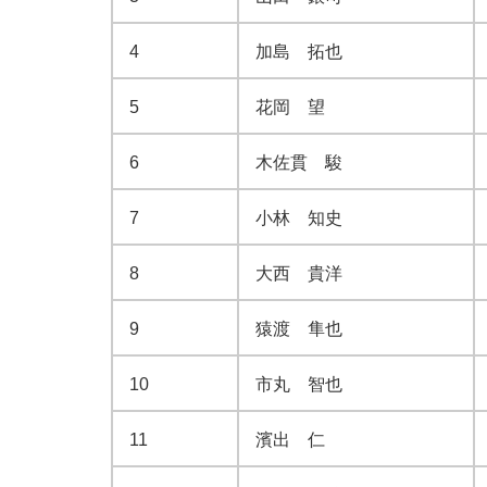
4
加島 拓也
5
花岡 望
6
木佐貫 駿
7
小林 知史
8
大西 貴洋
9
猿渡 隼也
10
市丸 智也
11
濱出 仁