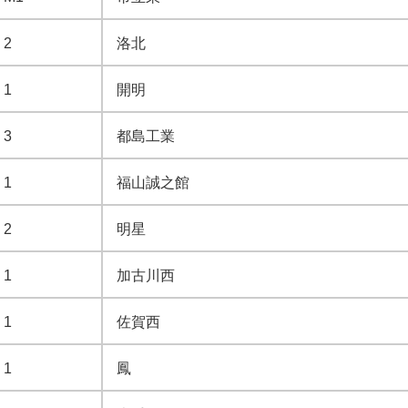
2
洛北
1
開明
3
都島工業
1
福山誠之館
2
明星
1
加古川西
1
佐賀西
1
鳳