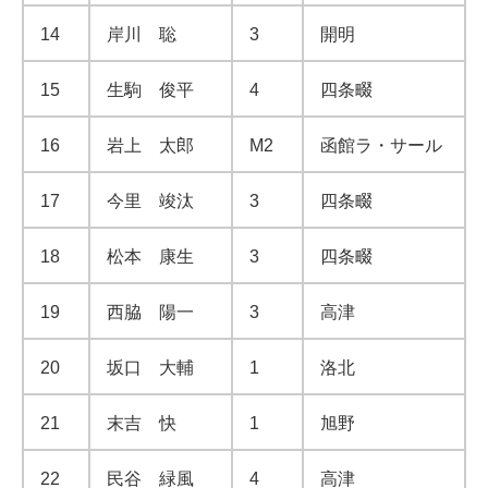
14
岸川 聡
3
開明
15
生駒 俊平
4
四条畷
16
岩上 太郎
M2
函館ラ・サール
17
今里 竣汰
3
四条畷
18
松本 康生
3
四条畷
19
西脇 陽一
3
高津
20
坂口 大輔
1
洛北
21
末吉 快
1
旭野
22
民谷 緑風
4
高津