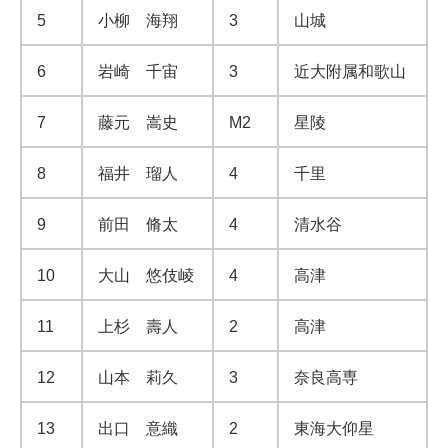
5
小柳 海翔
3
山城
6
岩崎 千宙
3
近大附属和歌山
7
藤元 嵩史
M2
星陵
8
福井 瑠人
4
千里
9
前田 脩太
4
清水谷
10
大山 悠伎崚
4
高津
11
上杉 壽人
2
高津
12
山本 莉久
3
奈良高専
13
出口 意織
2
東海大仰星