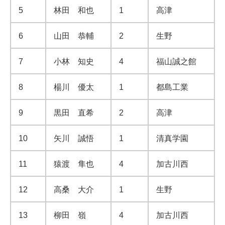
5
林田 和也
1
高津
6
山田 恭輔
2
生野
7
小林 知史
4
福山誠之館
8
楊川 優太
1
都島工業
9
黒田 直希
2
高津
10
矢川 誠悟
1
清真学園
11
猿渡 隼也
4
加古川西
12
高桑 大介
1
生野
13
柳田 嶺
4
加古川西