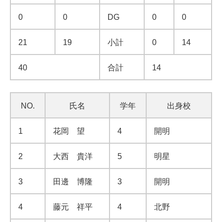
0
0
DG
0
0
21
19
小計
0
14
40
合計
14
NO.
氏名
学年
出身校
1
花岡 望
4
開明
2
大西 貴洋
5
明星
3
田邊 博隆
3
開明
4
藤元 祥平
4
北野