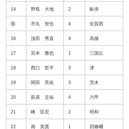
14
野島 大地
2
畝傍
⑮
市丸 智也
4
佐賀西
16
浅田 秀直
4
高槻
17
宮本 雅也
1
三国丘
18
西口 哲平
3
津
19
関田 亮佑
3
茨木
20
萩原 圭祐
4
六甲
21
峰 匡宏
2
明和
22
南 英貴
1
四條畷