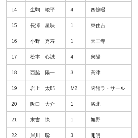
14
生駒 峻平
4
四條畷
15
長澤 星映
1
東住吉
16
小野 秀寿
1
天王寺
17
松本 心誠
4
泉陽
18
西脇 陽一
3
高津
19
岩上 太郎
M2
函館ラ・サール
20
阪口 大介
1
洛北
21
末吉 快
1
旭野
22
岸川 聡
3
開明