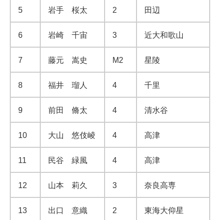
5
岩手 桜太
2
田辺
6
岩崎 千宙
3
近大和歌山
7
藤元 嵩史
M2
星陵
8
福井 瑠人
4
千里
9
前田 脩太
4
清水谷
10
大山 悠伎崚
4
高津
11
民谷 緑風
4
高津
12
山本 莉久
3
奈良高専
13
出口 意織
2
東海大仰星