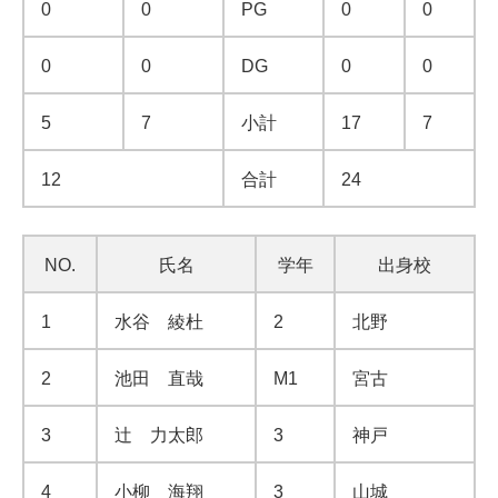
0
0
PG
0
0
0
0
DG
0
0
5
7
小計
17
7
12
合計
24
NO.
氏名
学年
出身校
1
水谷 綾杜
2
北野
2
池田 直哉
M1
宮古
3
辻 力太郎
3
神戸
4
小柳 海翔
3
山城