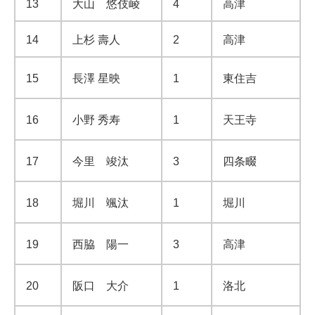
13
大山 悠伎崚
4
高津
14
上杉 壽人
2
高津
15
長澤 星映
1
東住吉
16
小野 秀寿
1
天王寺
17
今里 竣汰
3
四条畷
18
堀川 颯汰
1
堀川
19
西脇 陽一
3
高津
20
阪口 大介
1
洛北