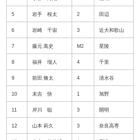
5
岩手 桜太
2
田辺
6
岩崎 千宙
3
近大和歌山
7
藤元 嵩史
M2
星陵
8
福井 瑠人
4
千里
9
前田 脩太
4
清水谷
10
末吉 快
1
旭野
11
岸川 聡
3
開明
12
山本 莉久
3
奈良高専