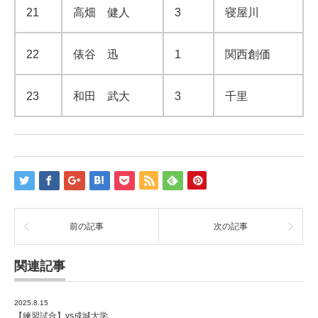
21
高畑 健人
3
寝屋川
22
俵谷 迅
1
関西創価
23
和田 武大
3
千里
前の記事
次の記事
関連記事
2025.8.15
【練習試合】vs成城大学